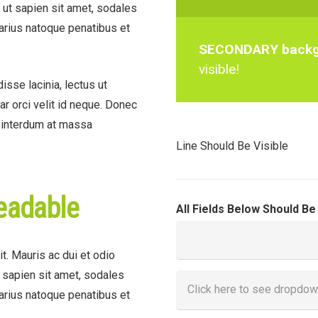
 ut sapien sit amet, sodales
varius natoque penatibus et
SECONDARY backgr
visible!
isse lacinia, lectus ut
nar orci velit id neque. Donec
m interdum at massa
Line Should Be Visible
eadable
All Fields Below Should Be
t. Mauris ac dui et odio
t sapien sit amet, sodales
varius natoque penatibus et