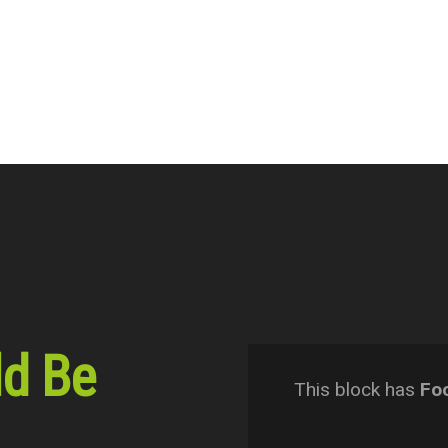
ld Be
This block has
Foo