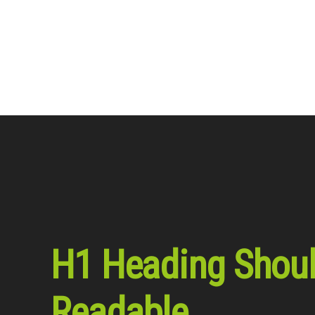
H1 Heading Shou
Readable