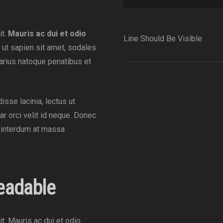
it.
Mauris ac dui et odio
Line Should Be Visible
 ut sapien sit amet, sodales
varius natoque penatibus et
isse lacinia, lectus ut
nar orci velit id neque. Donec
m interdum at massa
eadable
t. Mauris ac dui et odio