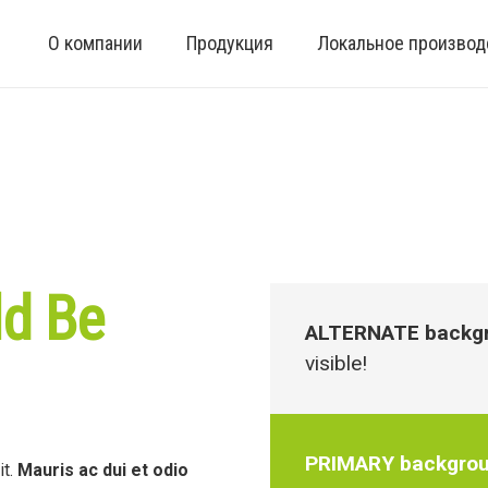
О компании
Продукция
Локальное производ
ld Be
ALTERNATE backgr
visible!
PRIMARY backgrou
it.
Mauris ac dui et odio