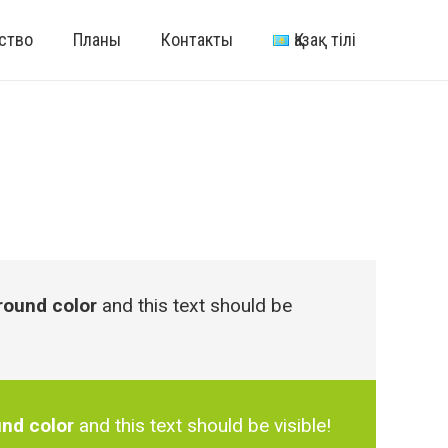
ство
Планы
Контакты
Қазақ тілі
ound color
and this text should be
nd color
and this text should be visible!